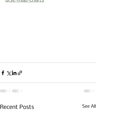
urse-map-charts
See All
Recent Posts