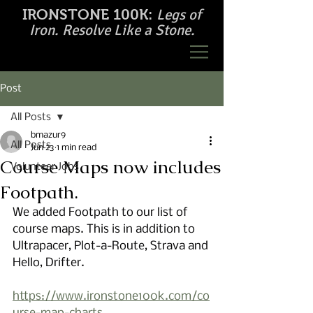
Legs of
IRONSTONE 100K:
Iron. Resolve Like a Stone.
Post
All Posts
bmazur9
All Posts
Jun 23
1 min read
Course Maps now includes
Volunteer Jobs
Footpath.
We added Footpath to our list of 
course maps. This is in addition to 
Ultrapacer, Plot-a-Route, Strava and 
Hello, Drifter.
https://www.ironstone100k.com/co