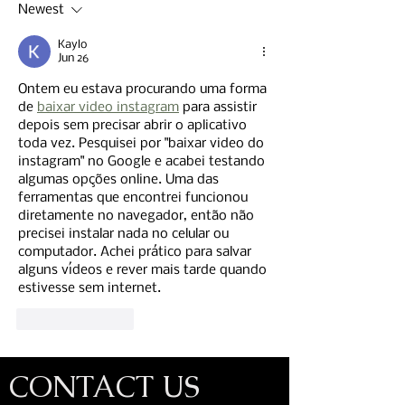
Newest
Rothrock State Forest is
live!
Kaylo
Jun 26
Ontem eu estava procurando uma forma 
de 
baixar video instagram
 para assistir 
depois sem precisar abrir o aplicativo 
toda vez. Pesquisei por "baixar video do 
instagram" no Google e acabei testando 
algumas opções online. Uma das 
ferramentas que encontrei funcionou 
diretamente no navegador, então não 
precisei instalar nada no celular ou 
computador. Achei prático para salvar 
alguns vídeos e rever mais tarde quando 
estivesse sem internet.
Like
Reply
CONTACT US